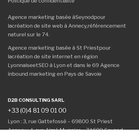
Politique de confidentialité
Agence marketing basée à
Seynod
pour
la
création de site web à Annecy
,
référencement
naturel sur le 74
.
Agence marketing basée à
St Priest
pour
la
création de site internet en région
Lyonnaise
et
SEO à Lyon et dans le 69
Agence
inbound marketing en Pays de Savoie
D2B CONSULTING SARL
+33 (0)4 81 09 01 00
Lyon : 3, rue Gattefossé – 69800 St Priest
Annecy : 4, rue Aimé Mugnier – 74600 Seynod