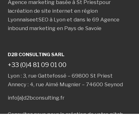
Agence marketing basée à
St Priest
pour
la
création de site internet en région
Lyonnaise
et
SEO à Lyon et dans le 69
Agence
inbound marketing en Pays de Savoie
D2B CONSULTING SARL
+33 (0)4 81 09 01 00
Lyon : 3, rue Gattefossé – 69800 St Priest
Annecy : 4, rue Aimé Mugnier – 74600 Seynod
info[a]d2bconsulting.fr
Consultez nous pour la création de votre
pitch
commercial
et
argumentaire commercial
.