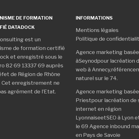
NISME DE FORMATION
INFORMATIONS
FIÉ DATADOCK
Mentions légales
Politique de confidentiali
onsulting est un
isme de formation certifié
Agence marketing basée
ock et enregistré sous le
à
Seynod
pour la
création d
o 82 69 13337 69 auprès
web à Annecy
,
référence
éfet de Région de Rhône
naturel sur le 74
.
. Cet enregistrement ne
pas agrément de l’Etat.
Agence marketing basée
Priest
pour la
création de 
internet en région
Lyonnaise
et
SEO à Lyon e
le 69
Agence inbound ma
en Pays de Savoie