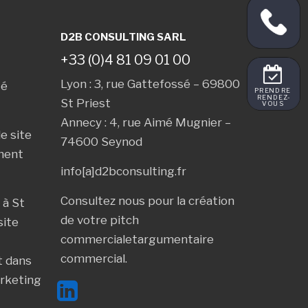
D2B CONSULTING SARL
+33 (0)4 81 09 01 00
Lyon : 3, rue Gattefossé – 69800
té
PRENDRE 
RENDEZ-
VOUS 
St Priest
Annecy : 4, rue Aimé Mugnier –
e site
74600 Seynod
ment
info[a]d2bconsulting.fr
Consultez nous pour la création
 à
St
de votre
pitch
site
commercial
et
argumentaire
commercial
.
t dans
rketing