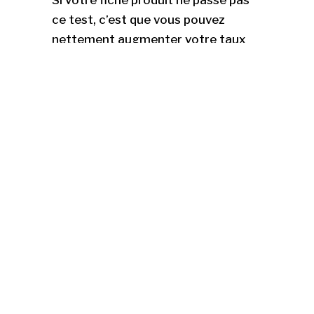
Si votre fiche produit ne passe pas
ce test, c’est que vous pouvez
nettement augmenter votre taux
de transformation en optimisant
votre fiche.
LA