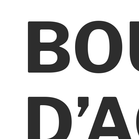
BO
D’