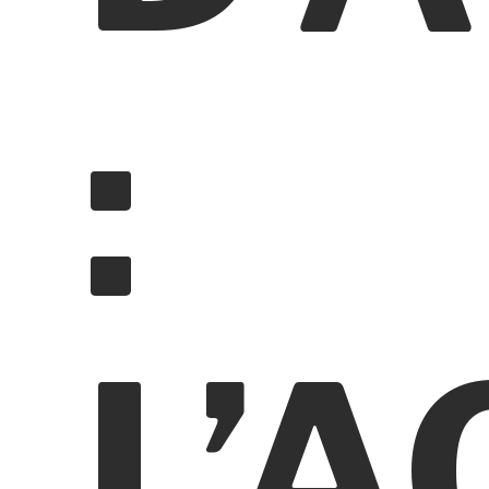
:
L’A