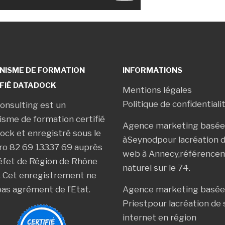
NISME DE FORMATION
INFORMATIONS
FIÉ DATADOCK
Mentions légales
Politique de confidentiali
onsulting est un
isme de formation certifié
Agence marketing basée
ock et enregistré sous le
à
Seynod
pour la
création d
o 82 69 13337 69 auprès
web à Annecy
,
référence
éfet de Région de Rhône
naturel sur le 74
.
. Cet enregistrement ne
pas agrément de l’Etat.
Agence marketing basée
Priest
pour la
création de 
internet en région