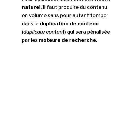
naturel
, il faut produire du contenu
en volume sans pour autant tomber
dans la
duplication de contenu
(
duplicate content
) qui sera pénalisée
par les
moteurs de recherche
.
Il faut donc savoir varier
le contenu
du site internet
pour développer sa
visibilité et pouvoir être retrouvé par
différentes entrées.
#4 : NE PAS RAISONNER
EN
MOTS-CLÉS
MAIS
PLUTÔT EN
SÉMANTIQUE
Après avoir recensé les métiers sur