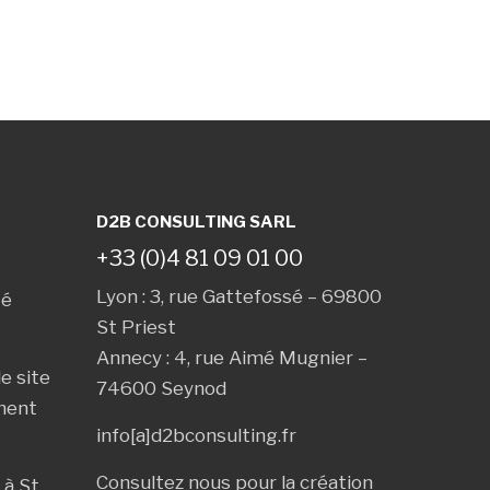
D2B CONSULTING SARL
+33 (0)4 81 09 01 00
Lyon : 3, rue Gattefossé – 69800
té
St Priest
Annecy : 4, rue Aimé Mugnier –
e site
74600 Seynod
ment
info[a]d2bconsulting.fr
Consultez nous pour la création
 à
St