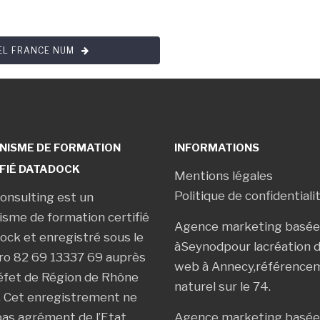
BEL FRANCE NUM
NISME DE FORMATION
INFORMATIONS
FIÉ DATADOCK
Mentions légales
Politique de confidentiali
onsulting est un
isme de formation certifié
Agence marketing basée
ock et enregistré sous le
à
Seynod
pour la
création d
o 82 69 13337 69 auprès
web à Annecy
,
référence
éfet de Région de Rhône
naturel sur le 74
.
. Cet enregistrement ne
pas agrément de l’Etat.
Agence marketing basée