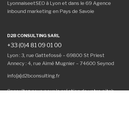
Lyonnaise
et
SEO à Lyon et dans le 69
Agence
inbound marketing en Pays de Savoie
D2B CONSULTING SARL
+33 (0)4 81 09 01 00
Lyon : 3, rue Gattefossé – 69800 St Priest
Annecy : 4, rue Aimé Mugnier – 74600 Seynod
info[a]d2bconsulting.fr
Consultez nous pour la création de votre
pitch
commercial
et
argumentaire commercial
.