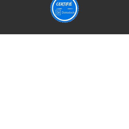
INFORMATIONS
Mentions légales
Politique de confidentialité
Agence marketing basée à
Seynod
pour
la
création de site web à Annecy
,
référencement
naturel sur le 74
.
Agence marketing basée à
St Priest
pour
la
création de site internet en région
Lyonnaise
et
SEO à Lyon et dans le 69
Agence